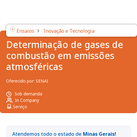
›
Ensaios
Inovação e Tecnologia
Determinação de gases de
combustão em emissões
atmosféricas
Oferecido por:
SENAI
Sob demanda
In Company
Serviço
Atendemos todo o estado de
Minas Gerais!