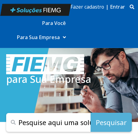
Fazer cadastro
|
Entrar
Para Você
Para Sua Empresa
para Sua Empresa
Pesquisar