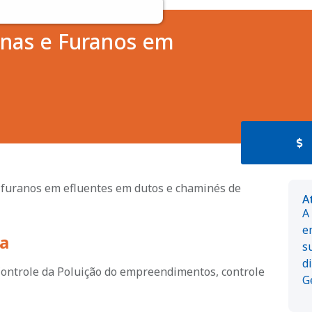
inas e Furanos em
furanos em efluentes em dutos e chaminés de
A
A
e
a
s
d
ontrole da Poluição do empreendimentos, controle
G