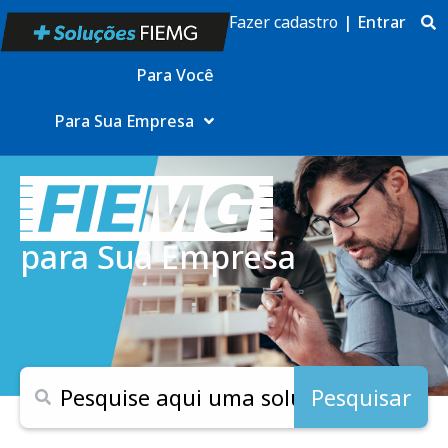
Fazer cadastro
|
Entrar
Para Você
Para Sua Empresa
para Sua Empresa
Pesquisar