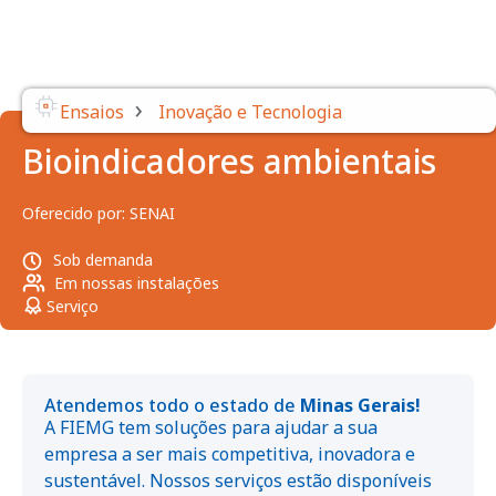
›
Ensaios
Inovação e Tecnologia
Bioindicadores ambientais
Oferecido por:
SENAI
Sob demanda
Em nossas instalações
Serviço
Atendemos todo o estado de
Minas Gerais!
A FIEMG tem soluções para ajudar a sua
empresa a ser mais competitiva, inovadora e
sustentável. Nossos serviços estão disponíveis