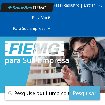
Fazer cadastro
|
Entrar
Para Você
Para Sua Empresa
para Sua Empresa
Pesquisar