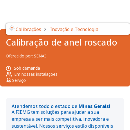
›
Calibrações
Inovação e Tecnologia
Calibração de anel roscado
Oferecido por:
SENAI
Sob demanda
Em nossas instalações
Serviço
Atendemos todo o estado de
Minas Gerais!
A FIEMG tem soluções para ajudar a sua
empresa a ser mais competitiva, inovadora e
sustentável. Nossos serviços estão disponíveis