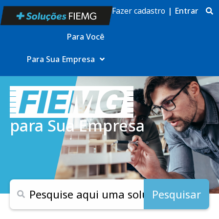
Fazer cadastro
|
Entrar
Para Você
Para Sua Empresa
para Sua Empresa
Pesquisar