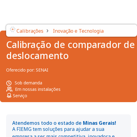
›
Calibrações
Inovação e Tecnologia
Calibração de comparador de
deslocamento
Oferecido por:
SENAI
Sob demanda
Em nossas instalações
Serviço
Atendemos todo o estado de
Minas Gerais!
A FIEMG tem soluções para ajudar a sua
empresa a ser mais competitiva, inovadora e