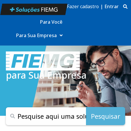
Fazer cadastro
|
Entrar
Para Você
Para Sua Empresa
para Sua Empresa
Pesquisar