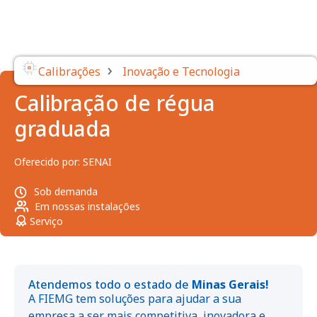
›
Calibrações
Inovação e Tecnologia
Calibração de régua
graduada
Oferecido por:
SENAI
Sob demanda
Em nossas instalações
Serviço
Atendemos todo o estado de
Minas Gerais!
A FIEMG tem soluções para ajudar a sua
empresa a ser mais competitiva, inovadora e