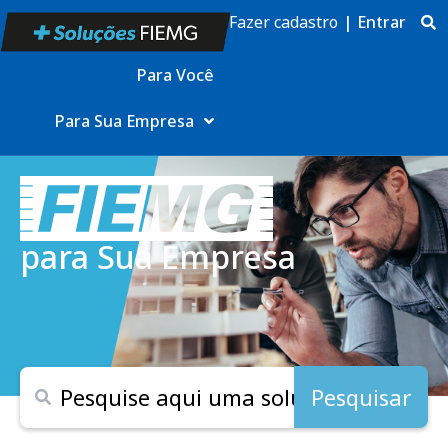
Fazer cadastro
|
Entrar
Para Você
Para Sua Empresa
para Sua Empresa
Pesquisar