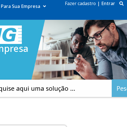
Fazer cadastro
|
Entrar
Para Sua Empresa
mpresa
Pes