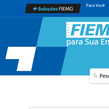
Para Você
para Sua E