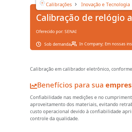
›
Calibrações
Inovação e Tecnologia
Calibração de relógio 
Oferecido por:
SENAI
In Company; Em nossas ins
Sob demanda
Calibração em calibrador eletrônico, conforme
Benefícios para sua
empres
Confiabilidade nas medições e no cumprimento
aproveitamento dos materiais, evitando retra
custo operacional devido à confiabilidade ap
controle da qualidade.