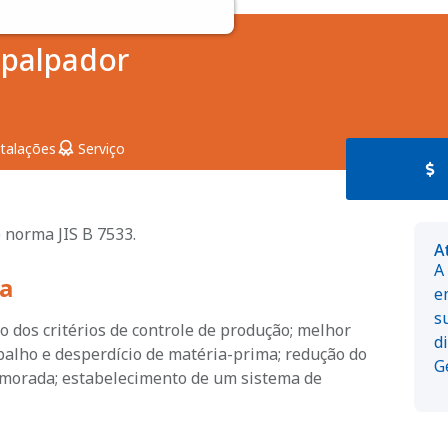
apalpador
talações
Serviço
 norma JIS B 7533.
A
A
a
e
s
 dos critérios de controle de produção; melhor
d
balho e desperdício de matéria-prima; redução do
G
rimorada; estabelecimento de um sistema de