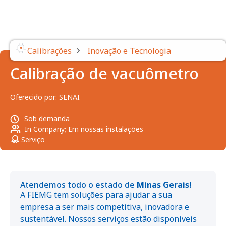
›
Calibrações
Inovação e Tecnologia
Calibração de vacuômetro
Oferecido por:
SENAI
Sob demanda
In Company; Em nossas instalações
Serviço
Atendemos todo o estado de
Minas Gerais!
A FIEMG tem soluções para ajudar a sua
empresa a ser mais competitiva, inovadora e
sustentável. Nossos serviços estão disponíveis