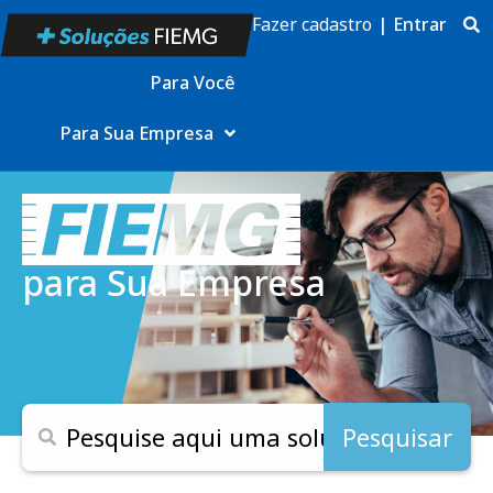
Fazer cadastro
|
Entrar
Para Você
Para Sua Empresa
para Sua Empresa
Pesquisar