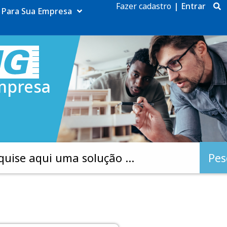
Fazer cadastro
|
Entrar
Para Sua Empresa
mpresa
Pes