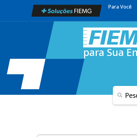
Para Você
para Sua E