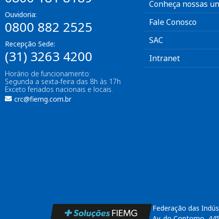
Conheça nossas un
Ouvidoria:
Fale Conosco
0800 882 2525
SAC
Recepção Sede:
(31) 3263 4200
Intranet
Horário de funcionamento:
Segunda a sexta-feira das 8h às 17h
Exceto feriados nacionais e locais.
crc@fiemg.com.br
Federação das Indús
Av. do Contorno, 44