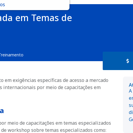
cos
zada em Temas de
Treinamento
 em exigências específicas de acesso a mercado
A
os internacionais por meio de capacitações em
A
e
s
a
d
G
 por meio de capacitações em temas especializados
o de workshop sobre temas especializados como: