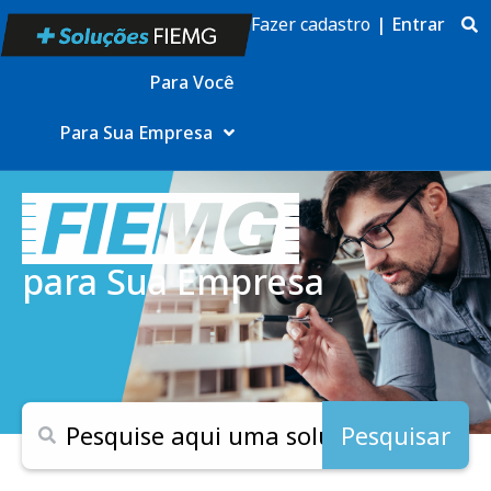
Fazer cadastro
|
Entrar
Para Você
Para Sua Empresa
para Sua Empresa
Pesquisar