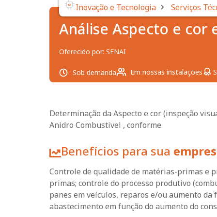
›
Inovação e Tecnologia
Serviços Téc
Análise Aspecto e cor
Oferecido por:
SENAI
Em nossas instalações
S
Sob demanda
Determinação da Aspecto e cor (inspeção visu
Anidro Combustivel , conforme
Benefícios para sua
empres
Controle de qualidade de matérias-primas e p
primas; controle do processo produtivo (combu
panes em veículos, reparos e/ou aumento da 
abastecimento em função do aumento do cons