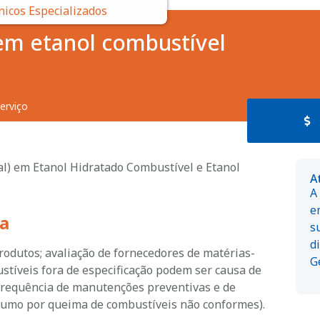
nicos Especializados
 em etanol combustível
erviço
al) em Etanol Hidratado Combustível e Etanol
A
A
e
a
s
d
rodutos; avaliação de fornecedores de matérias-
G
stíveis fora de especificação podem ser causa de
frequência de manutenções preventivas e de
umo por queima de combustíveis não conformes).