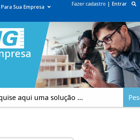
Fazer cadastro
|
Entrar
Para Sua Empresa
mpresa
Pes