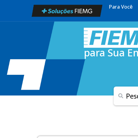
Para Você
para Sua E