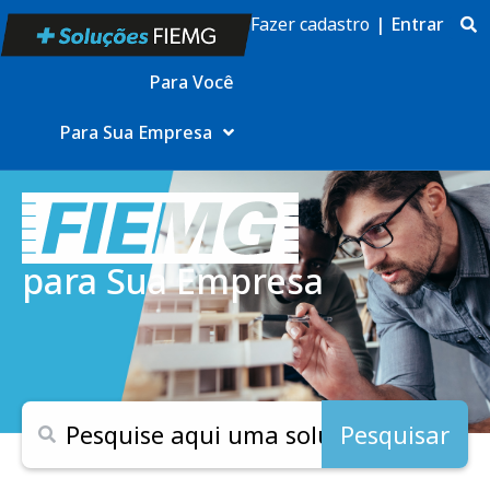
Fazer cadastro
|
Entrar
Para Você
Para Sua Empresa
para Sua Empresa
Pesquisar