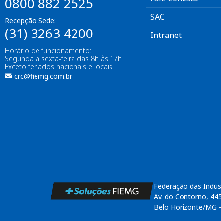
0800 882 2525
SAC
Recepção Sede:
(31) 3263 4200
Intranet
Horário de funcionamento:
Segunda a sexta-feira das 8h às 17h
Exceto feriados nacionais e locais.
crc@fiemg.com.br
Federação das Indús
Av. do Contorno, 44
Belo Horizonte/MG 