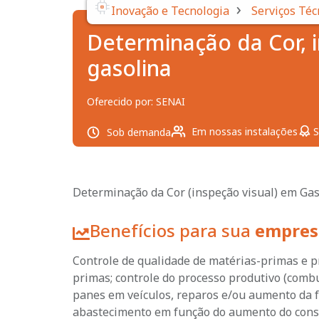
›
Inovação e Tecnologia
Serviços Téc
Determinação da Cor, 
gasolina
Oferecido por:
SENAI
Em nossas instalações
S
Sob demanda
Determinação da Cor (inspeção visual) em Gas
Benefícios para sua
empres
Controle de qualidade de matérias-primas e p
primas; controle do processo produtivo (combu
panes em veículos, reparos e/ou aumento da 
abastecimento em função do aumento do cons