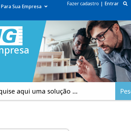
Fazer cadastro
|
Entrar
Para Sua Empresa
mpresa
Pes