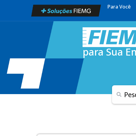
Para Você
para Sua E