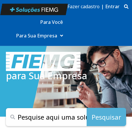
Fazer cadastro
|
Entrar
Para Você
Para Sua Empresa
para Sua Empresa
Pesquisar