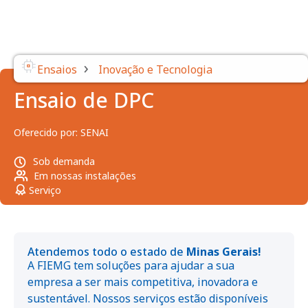
›
Ensaios
Inovação e Tecnologia
Ensaio de DPC
Oferecido por:
SENAI
Sob demanda
Em nossas instalações
Serviço
Atendemos todo o estado de
Minas Gerais!
A FIEMG tem soluções para ajudar a sua
empresa a ser mais competitiva, inovadora e
sustentável. Nossos serviços estão disponíveis