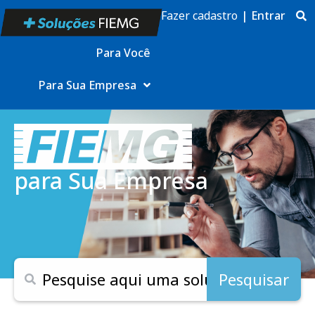
Fazer cadastro
|
Entrar
Para Você
Para Sua Empresa
para Sua Empresa
Pesquisar