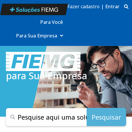
Fazer cadastro
|
Entrar
Para Você
Para Sua Empresa
para Sua Empresa
Pesquisar