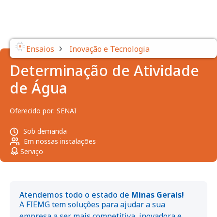
›
Ensaios
Inovação e Tecnologia
Determinação de Atividade
de Água
Oferecido por:
SENAI
Sob demanda
Em nossas instalações
Serviço
Atendemos todo o estado de
Minas Gerais!
A FIEMG tem soluções para ajudar a sua
empresa a ser mais competitiva, inovadora e