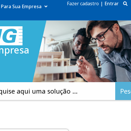
Fazer cadastro
|
Entrar
Para Sua Empresa
mpresa
Pes