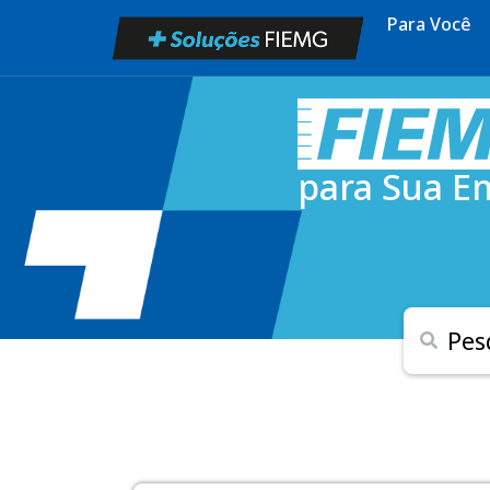
Para Você
para Sua E