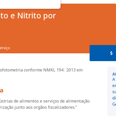
o e Nitrito por
erviço
trofotometria conforme NMKL 194 : 2013 em
A
A
e
a
s
d
strias de alimentos e serviços de alimentação.
G
ização junto aos orgãos fiscalizadores."