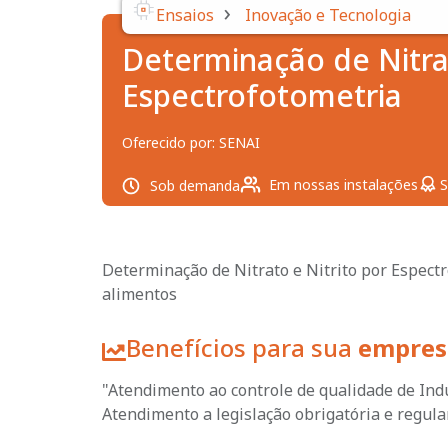
›
Ensaios
Inovação e Tecnologia
Determinação de Nitrat
Espectrofotometria
Oferecido por:
SENAI
Em nossas instalações
S
Sob demanda
Determinação de Nitrato e Nitrito por Espec
alimentos
Benefícios para sua
empres
"Atendimento ao controle de qualidade de Indú
Atendimento a legislação obrigatória e regular