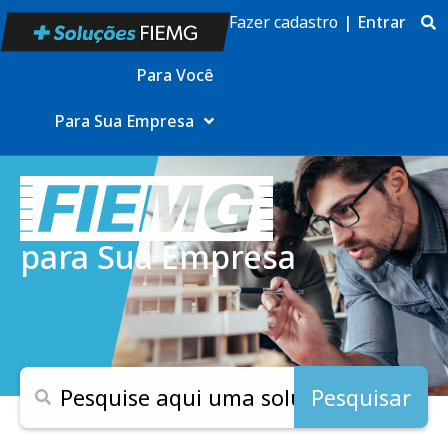
Fazer cadastro
|
Entrar
Para Você
Para Sua Empresa
para Sua Empresa
Pesquisar