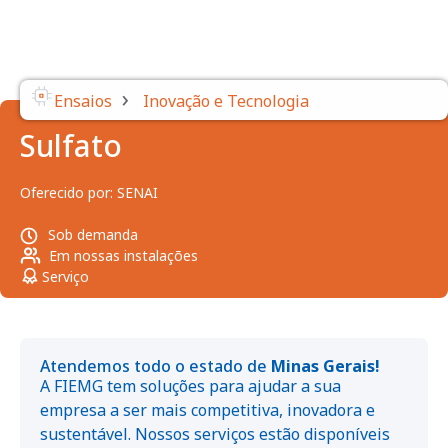
›
Ensaios
Inovação e Tecnologia
Sulfato
Oferecido por:
SENAI
Sob demanda
Em nossas instalações
Serviço
Atendemos todo o estado de
Minas Gerais!
A FIEMG tem soluções para ajudar a sua
empresa a ser mais competitiva, inovadora e
sustentável. Nossos serviços estão disponíveis