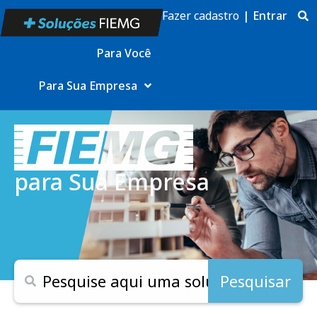
Fazer cadastro
|
Entrar
Para Você
Para Sua Empresa
para Sua Empresa
Pesquisar