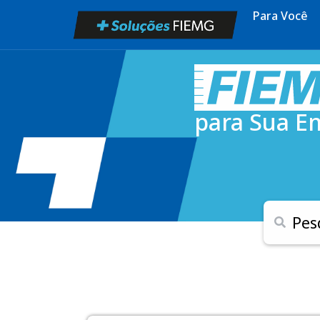
Para Você
para Sua E