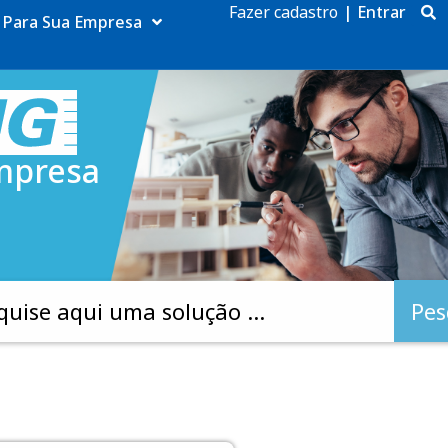
Fazer cadastro
|
Entrar
Para Sua Empresa
mpresa
Pes