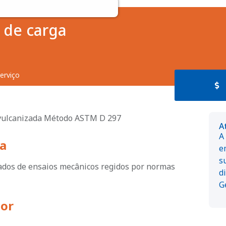
o de carga
erviço
 vulcanizada Método ASTM D 297
A
A
a
e
s
dados de ensaios mecânicos regidos por normas
d
G
dor