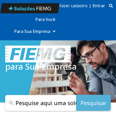
Fazer cadastro
|
Entrar
Para Você
Para Sua Empresa
para Sua Empresa
Pesquisar