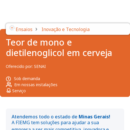
›
Ensaios
Inovação e Tecnologia
Teor de mono e
dietilenoglicol em cerveja
Oferecido por:
SENAI
Sob demanda
Em nossas instalações
Serviço
Atendemos todo o estado de
Minas Gerais!
A FIEMG tem soluções para ajudar a sua
empresa a ser mais competitiva, inovadora e