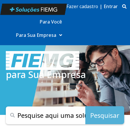
Fazer cadastro
|
Entrar
Para Você
Para Sua Empresa
para Sua Empresa
Pesquisar