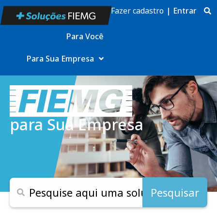
Fazer cadastro
|
Entrar
Para Você
Para Sua Empresa
para Sua Empresa
Pesquisar