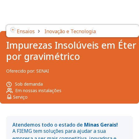
›
Ensaios
Inovação e Tecnologia
Impurezas Insolúveis em Éter
por gravimétrico
Oferecido por:
SENAI
Sob demanda
Em nossas instalações
Serviço
Atendemos todo o estado de
Minas Gerais!
A FIEMG tem soluções para ajudar a sua
empresa a ser mais competitiva, inovadora e