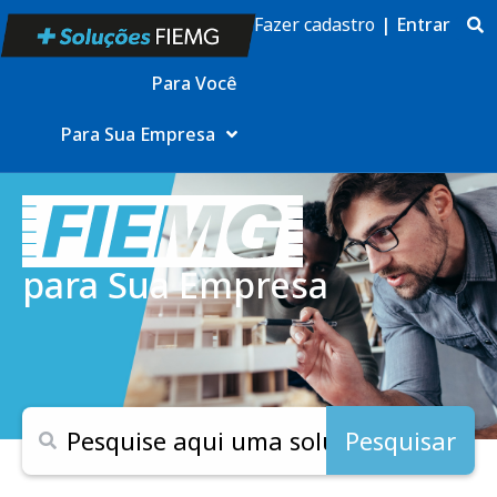
Fazer cadastro
|
Entrar
Para Você
Para Sua Empresa
para Sua Empresa
Pesquisar