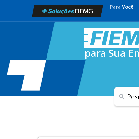
Para Você
para Sua E