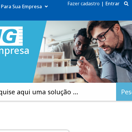
Fazer cadastro
|
Entrar
Para Sua Empresa
mpresa
Pes