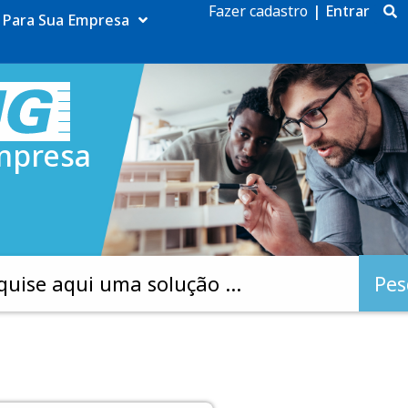
Fazer cadastro
|
Entrar
Para Sua Empresa
mpresa
Pes