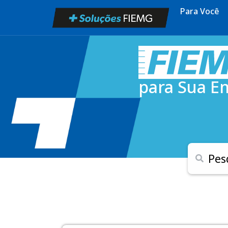
Para Você
para Sua E