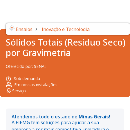
›
Ensaios
Inovação e Tecnologia
Sólidos Totais (Resíduo Seco)
por Gravimetria
Oferecido por:
SENAI
Sob demanda
Em nossas instalações
Serviço
Atendemos todo o estado de
Minas Gerais!
A FIEMG tem soluções para ajudar a sua
empresa a ser mais competitiva, inovadora e