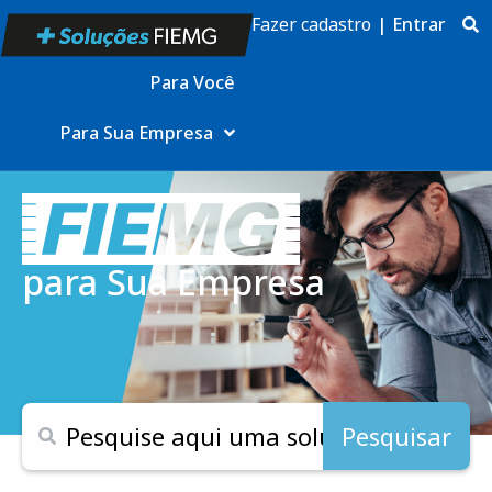
Fazer cadastro
|
Entrar
Para Você
Para Sua Empresa
para Sua Empresa
Pesquisar