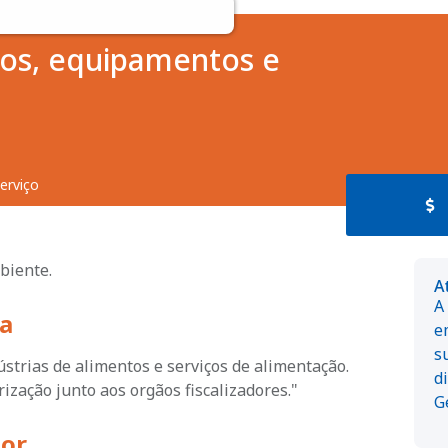
ios, equipamentos e
erviço
biente.
A
A
a
e
s
strias de alimentos e serviços de alimentação.
d
ização junto aos orgãos fiscalizadores."
G
dor