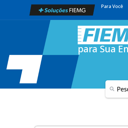
Para Você
para Sua E