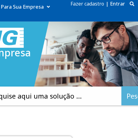
Fazer cadastro
|
Entrar
Para Sua Empresa
mpresa
Pes