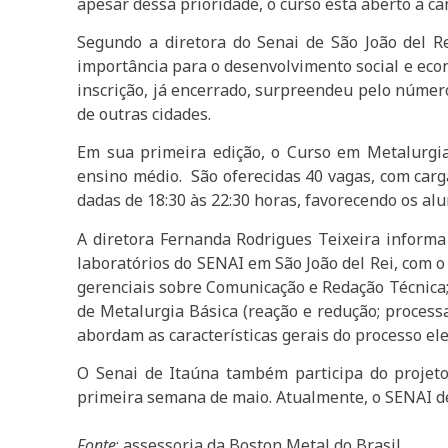
apesar dessa prioridade, o curso está aberto a ca
Segundo a diretora do Senai de São João del R
importância para o desenvolvimento social e eco
inscrição, já encerrado, surpreendeu pelo número 
de outras cidades.
Em sua primeira edição, o Curso em Metalurgia
ensino médio. São oferecidas 40 vagas, com carga
dadas de 18:30 às 22:30 horas, favorecendo os a
A diretora Fernanda Rodrigues Teixeira informa
laboratórios do SENAI em São João del Rei, com o
gerenciais sobre Comunicação e Redação Técnica; 
de Metalurgia Básica (reação e redução; processa
abordam as características gerais do processo ele
O Senai de Itaúna também participa do projeto
primeira semana de maio. Atualmente, o SENAI de 
Fonte
: assessoria da Boston Metal do Brasil