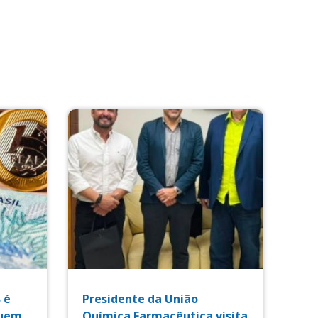
 é
Presidente da União
guem
Química Farmacêutica visita