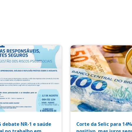
 debate NR-1 e saúde
Corte da Selic para 14%
l no trabalho em
positivo, mas juros se