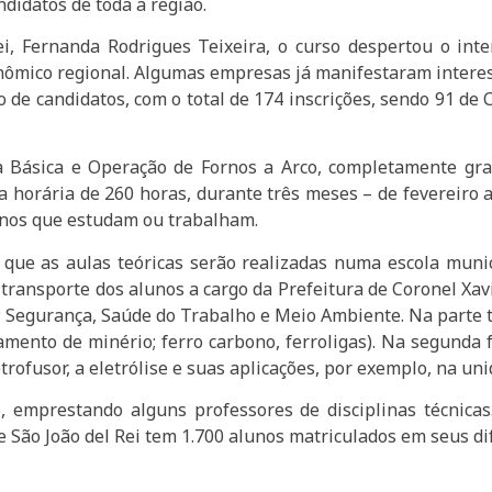
ndidatos de toda a região.
ei, Fernanda Rodrigues Teixeira, o curso despertou o int
nômico regional. Algumas empresas já manifestaram interess
de candidatos, com o total de 174 inscrições, sendo 91 de C
 Básica e Operação de Fornos a Arco, completamente grat
 horária de 260 horas, durante três meses – de fevereiro a
lunos que estudam ou trabalham.
 que as aulas teóricas serão realizadas numa escola munic
 transporte dos alunos a cargo da Prefeitura de Coronel Xa
Segurança, Saúde do Trabalho e Meio Ambiente. Na parte té
mento de minério; ferro carbono, ferroligas). Na segunda 
trofusor, a eletrólise e suas aplicações, por exemplo, na un
, emprestando alguns professores de disciplinas técnicas
São João del Rei tem 1.700 alunos matriculados em seus dif