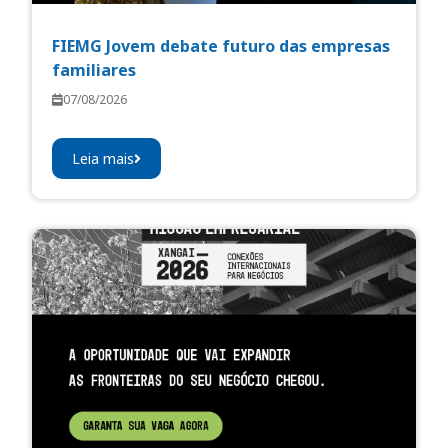
FIEMG Jovem debate futuro das empresas
familiares
07/08/2026
Leia mais