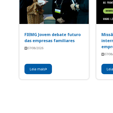
FIEMG Jovem debate futuro
Missã
das empresas familiares
inter
empre
07/08/2026
07/08
Leia mais
Lei