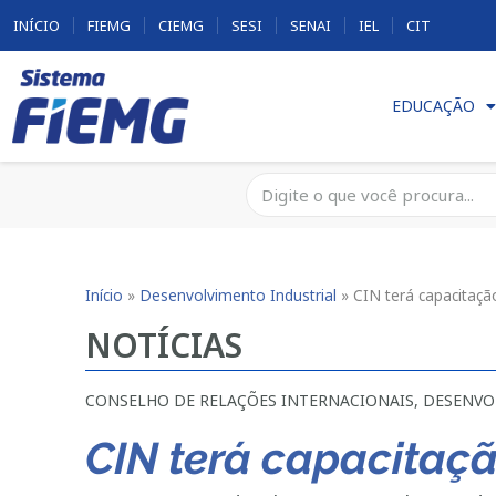
INÍCIO
FIEMG
CIEMG
SESI
SENAI
IEL
CIT
EDUCAÇÃO
Início
»
Desenvolvimento Industrial
»
CIN terá capacitaç
NOTÍCIAS
CONSELHO DE RELAÇÕES INTERNACIONAIS
,
DESENVO
CIN terá capacitaç