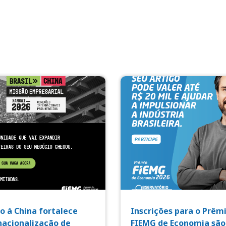
o à China fortalece
Inscrições para o Prêm
nacionalização de
FIEMG de Economia são