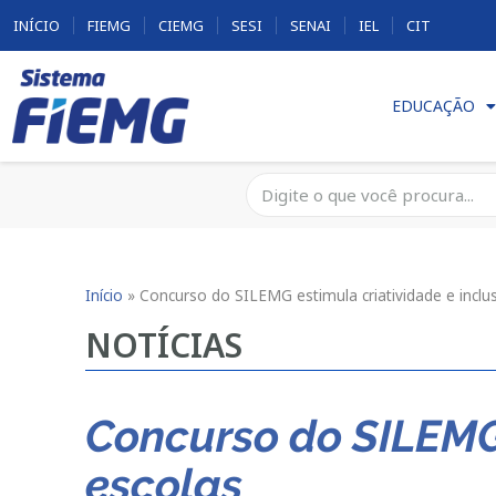
INÍCIO
FIEMG
CIEMG
SESI
SENAI
IEL
CIT
EDUCAÇÃO
Início
»
Concurso do SILEMG estimula criatividade e inclu
NOTÍCIAS
Concurso do SILEMG 
escolas