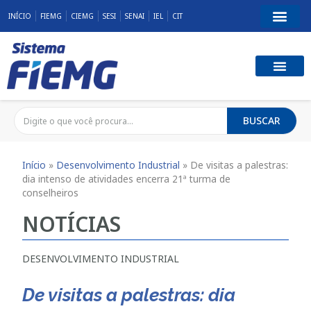
INÍCIO
FIEMG
CIEMG
SESI
SENAI
IEL
CIT
BUSCAR
Início
»
Desenvolvimento Industrial
»
De visitas a palestras:
dia intenso de atividades encerra 21ª turma de
conselheiros
NOTÍCIAS
DESENVOLVIMENTO INDUSTRIAL
De visitas a palestras: dia