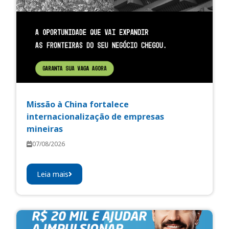
Missão à China fortalece
internacionalização de empresas
mineiras
07/08/2026
Leia mais