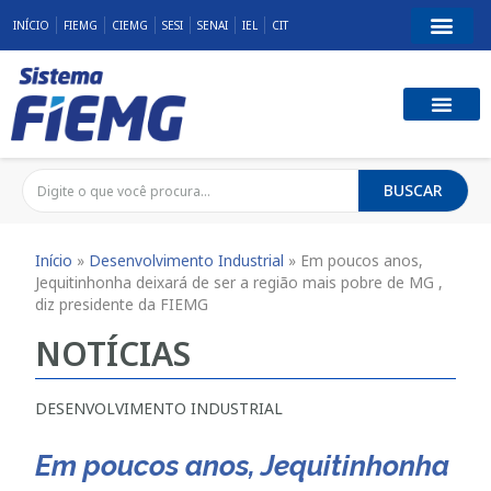
INÍCIO
FIEMG
CIEMG
SESI
SENAI
IEL
CIT
BUSCAR
Início
»
Desenvolvimento Industrial
»
Em poucos anos,
Jequitinhonha deixará de ser a região mais pobre de MG ,
diz presidente da FIEMG
NOTÍCIAS
DESENVOLVIMENTO INDUSTRIAL
Em poucos anos, Jequitinhonha