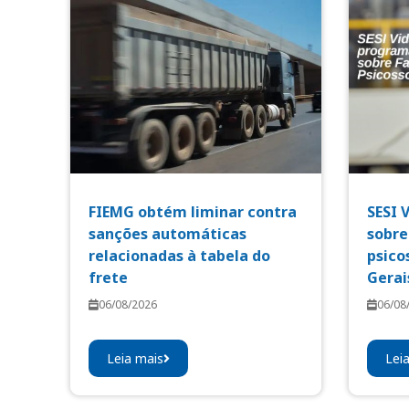
FIEMG obtém liminar contra
SESI 
sanções automáticas
sobre
relacionadas à tabela do
psico
frete
Gerai
06/08/2026
06/08
Leia mais
Lei