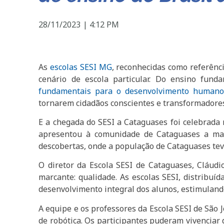
28/11/2023
|
4:12 PM
As
escolas SESI MG
, reconhecidas como referênc
cenário de escola particular. Do ensino fund
fundamentais para o desenvolvimento humano
tornarem cidadãos conscientes e transformadores
E a chegada do SESI a Cataguases foi celebrada n
apresentou à comunidade de Cataguases a mais
descobertas, onde a população de Cataguases teve
O diretor da Escola SESI de Cataguases, Cláudi
marcante: qualidade. As escolas SESI, distribuí
desenvolvimento integral dos alunos, estimulando 
A equipe e os professores da Escola SESI de Sã
de robótica. Os participantes puderam vivenciar 