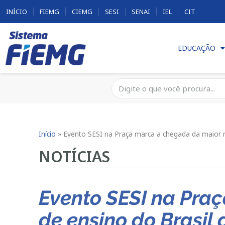
INÍCIO
FIEMG
CIEMG
SESI
SENAI
IEL
CIT
EDUCAÇÃO
Início
»
Evento SESI na Praça marca a chegada da maior r
NOTÍCIAS
Evento SESI na Pra
de ensino do Brasil