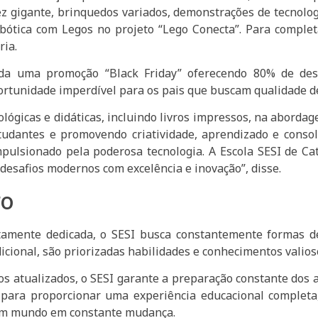
ez gigante, brinquedos variados, demonstrações de tecnolog
bótica com Legos no projeto “Lego Conecta”. Para complet
ria.
gada uma promoção “Black Friday” oferecendo 80% de des
rtunidade imperdível para os pais que buscam qualidade de
lógicas e didáticas, incluindo livros impressos, na abord
tudantes e promovendo criatividade, aprendizado e consol
pulsionado pela poderosa tecnologia. A Escola SESI de Ca
desafios modernos com excelência e inovação”, disse.
ro
tamente dedicada, o SESI busca constantemente formas de
cional, são priorizadas habilidades e conhecimentos valioso
 atualizados, o SESI garante a preparação constante dos a
 para proporcionar uma experiência educacional complet
um mundo em constante mudança.