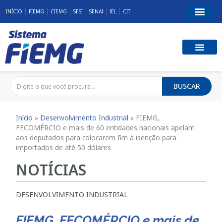
INÍCIO
FIEMG
CIEMG
SESI
SENAI
IEL
CIT
BUSCAR
Início
»
Desenvolvimento Industrial
»
FIEMG,
FECOMÉRCIO e mais de 60 entidades nacionais apelam
aos deputados para colocarem fim à isenção para
importados de até 50 dólares
NOTÍCIAS
DESENVOLVIMENTO INDUSTRIAL
FIEMG, FECOMÉRCIO e mais de