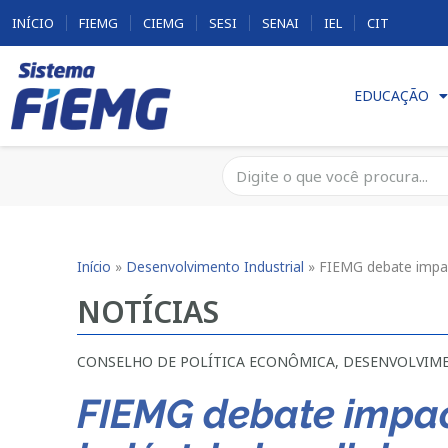
INÍCIO
FIEMG
CIEMG
SESI
SENAI
IEL
CIT
EDUCAÇÃO
Início
»
Desenvolvimento Industrial
»
FIEMG debate impact
NOTÍCIAS
CONSELHO DE POLÍTICA ECONÔMICA
,
DESENVOLVIME
FIEMG debate impac