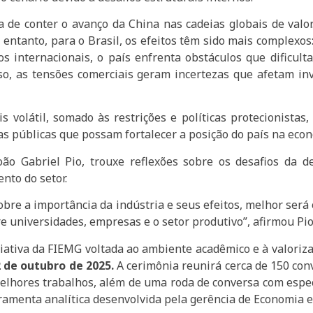
de conter o avanço da China nas cadeias globais de valor.
 entanto, para o Brasil, os efeitos têm sido mais complexo
 internacionais, o país enfrenta obstáculos que dificul
sso, as tensões comerciais geram incertezas que afetam in
 volátil, somado às restrições e políticas protecionistas,
icas públicas que possam fortalecer a posição do país na eco
o Gabriel Pio, trouxe reflexões sobre os desafios da de
nto do setor.
bre a importância da indústria e seus efeitos, melhor ser
e universidades, empresas e o setor produtivo”, afirmou Pio
ciativa da FIEMG voltada ao ambiente acadêmico e à valoriz
2 de outubro de 2025.
A cerimônia reunirá cerca de 150 con
lhores trabalhos, além de uma roda de conversa com especi
rramenta analítica desenvolvida pela gerência de Economia e 