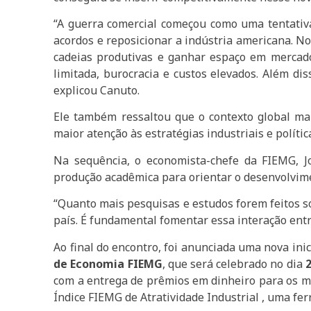
“A guerra comercial começou como uma tentativa 
acordos e reposicionar a indústria americana. No
cadeias produtivas e ganhar espaço em mercados
limitada, burocracia e custos elevados. Além di
explicou Canuto.
Ele também ressaltou que o contexto global mais
maior atenção às estratégias industriais e polít
Na sequência, o economista-chefe da FIEMG, Joã
produção acadêmica para orientar o desenvolvime
“Quanto mais pesquisas e estudos forem feitos so
país. É fundamental fomentar essa interação entr
Ao final do encontro, foi anunciada uma nova ini
de Economia FIEMG
, que será celebrado no dia
com a entrega de prêmios em dinheiro para os me
Índice FIEMG de Atratividade Industrial , uma fe