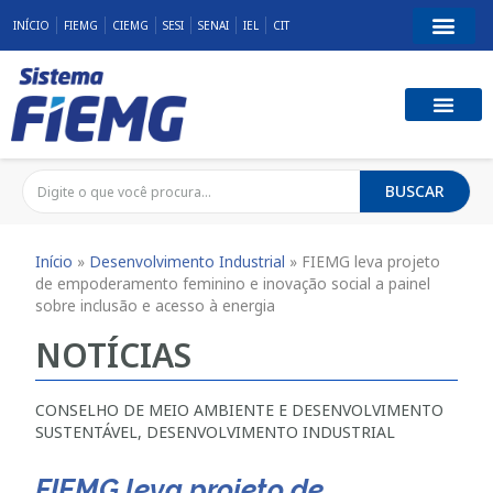
INÍCIO
FIEMG
CIEMG
SESI
SENAI
IEL
CIT
BUSCAR
Início
»
Desenvolvimento Industrial
»
FIEMG leva projeto
de empoderamento feminino e inovação social a painel
sobre inclusão e acesso à energia
NOTÍCIAS
CONSELHO DE MEIO AMBIENTE E DESENVOLVIMENTO
SUSTENTÁVEL
,
DESENVOLVIMENTO INDUSTRIAL
FIEMG leva projeto de