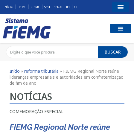
INÍCIO
FIEMG
CIEMG
SESI
SENAI
IEL
CIT
BUSCAR
Início
»
reforma tributária
»
FIEMG Regional Norte reúne
lideranças empresariais e autoridades em confraternização
de fim de ano
NOTÍCIAS
COMEMORAÇÃO ESPECIAL
FIEMG Regional Norte reúne