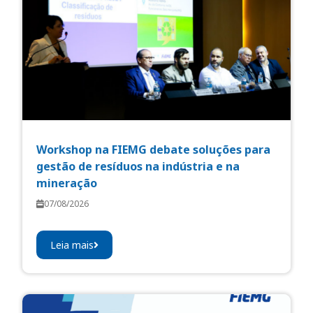
Workshop na FIEMG debate soluções para
gestão de resíduos na indústria e na
mineração
07/08/2026
Leia mais