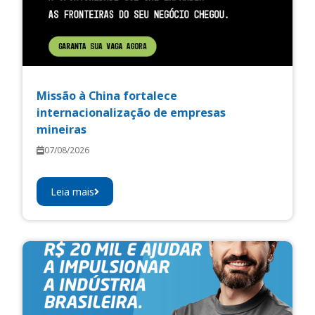
Missão à China fortalece
internacionalização de empresas
mineiras
07/08/2026
Leia mais