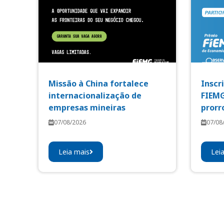
Missão à China fortalece
Inscr
internacionalização de
FIEMG
empresas mineiras
prorr
07/08/2026
07/08
Leia mais
Lei