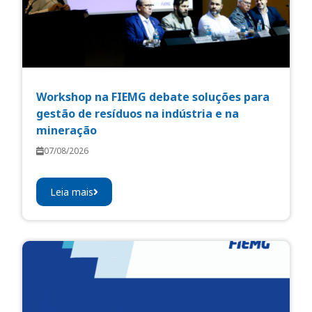
Workshop na FIEMG debate soluções para
gestão de resíduos na indústria e na
mineração
07/08/2026
Leia mais