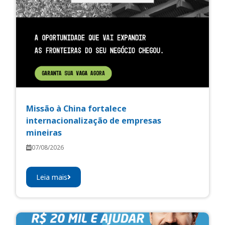
Missão à China fortalece
internacionalização de empresas
mineiras
07/08/2026
Leia mais