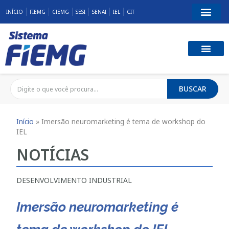
INÍCIO
FIEMG
CIEMG
SESI
SENAI
IEL
CIT
BUSCAR
Início
»
Imersão neuromarketing é tema de workshop do
IEL
NOTÍCIAS
DESENVOLVIMENTO INDUSTRIAL
Imersão neuromarketing é