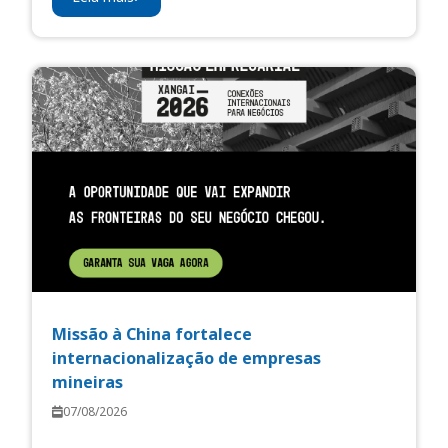
Missão à China fortalece
internacionalização de empresas
mineiras
07/08/2026