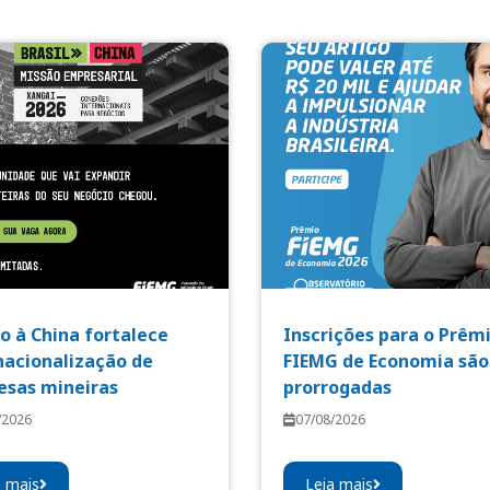
o à China fortalece
Inscrições para o Prêm
nacionalização de
FIEMG de Economia são
sas mineiras
prorrogadas
/2026
07/08/2026
a mais
Leia mais