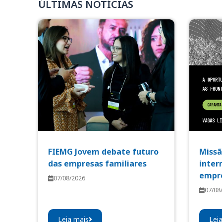
ÚLTIMAS NOTÍCIAS
FIEMG Jovem debate futuro
Missã
das empresas familiares
inter
empre
07/08/2026
07/08
Leia mais
Lei