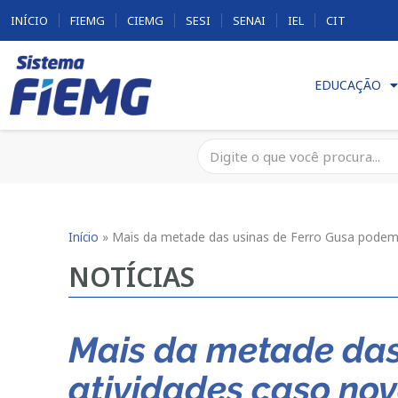
INÍCIO
FIEMG
CIEMG
SESI
SENAI
IEL
CIT
EDUCAÇÃO
Início
»
Mais da metade das usinas de Ferro Gusa podem p
NOTÍCIAS
Mais da metade das
atividades caso nov