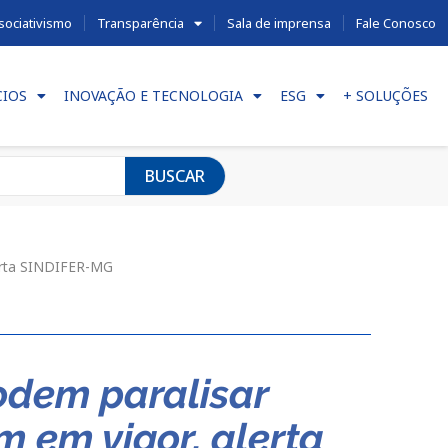
sociativismo
Transparência
Sala de imprensa
Fale Conosco
CIOS
INOVAÇÃO E TECNOLOGIA
ESG
+ SOLUÇÕES
BUSCAR
lerta SINDIFER-MG
odem paralisar
m em vigor, alerta