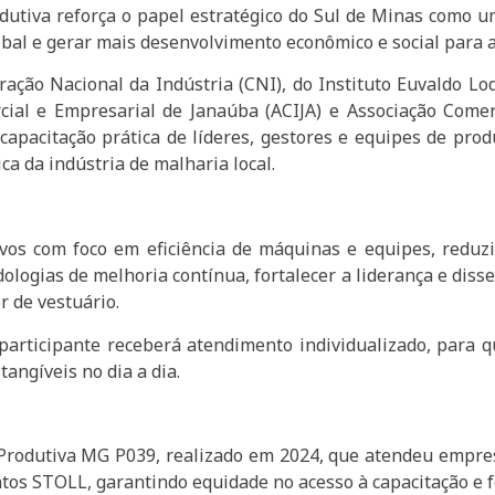
utiva reforça o papel estratégico do Sul de Minas como um
obal e gerar mais desenvolvimento econômico e social para a
ção Nacional da Indústria (CNI), do Instituto Euvaldo Lodi
al e Empresarial de Janaúba (ACIJA) e Associação Comerc
capacitação prática de líderes, gestores e equipes de pr
a da indústria de malharia local.
os com foco em eficiência de máquinas e equipes, reduzir
logias de melhoria contínua, fortalecer a liderança e dis
r de vestuário.
participante receberá atendimento individualizado, para q
angíveis no dia a dia.
 Produtiva MG P039, realizado em 2024, que atendeu empre
s STOLL, garantindo equidade no acesso à capacitação e fo