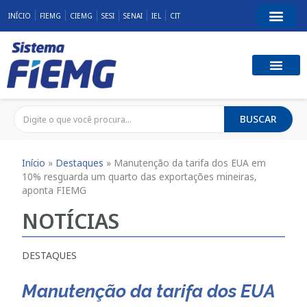
INÍCIO
FIEMG
CIEMG
SESI
SENAI
IEL
CIT
BUSCAR
Início
»
Destaques
»
Manutenção da tarifa dos EUA em
10% resguarda um quarto das exportações mineiras,
aponta FIEMG
NOTÍCIAS
DESTAQUES
Manutenção da tarifa dos EUA